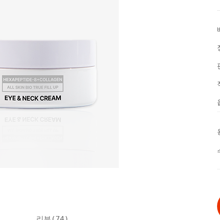
리뷰(
74
)