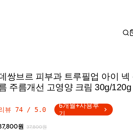
데쌍브르 피부과 트루필업 아이 넥
름 주름개선 고영양 크림 30g/120g
6개월+사용후
리뷰
74
/
5.0
기
37,800
원
37,800
원