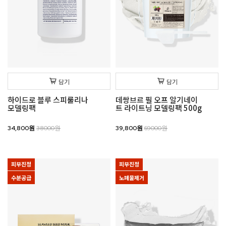
담기
담기
하이드로 블루 스피룰리나
데쌍브르 필 오프 알기네이
모델링팩
트 라이트닝 모델링팩 500g
34,800원
38000원
39,800원
69000원
피부진정
피부진정
수분공급
노폐물제거