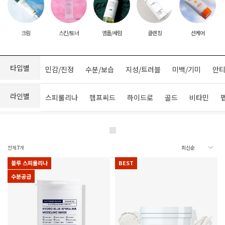
크림
스킨/토너
앰플/세럼
클렌징
선케어
타입별
민감/진정
수분/보습
지성/트러블
미백/기미
안티
라인별
스피룰리나
헴프씨드
하이드로
골드
비타민
전체
7
개
블루 스피룰리나
BEST
수분공급