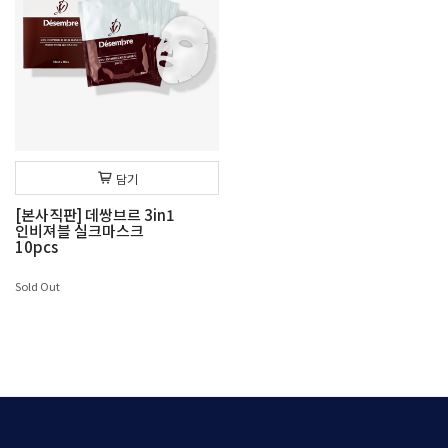
담기
[본사직판] 데쌍브르 3in1
인비져블 실크마스크
10pcs
Sold Out