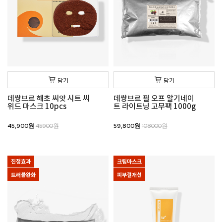
담기
담기
데쌍브르 해초 씨앗 시트 씨
데쌍브르 필 오프 알기네이
위드 마스크 10pcs
트 라이트닝 고무팩 1000g
45,900원
45900원
59,800원
108000원
진정효과
크림마스크
트러블완화
피부결개선