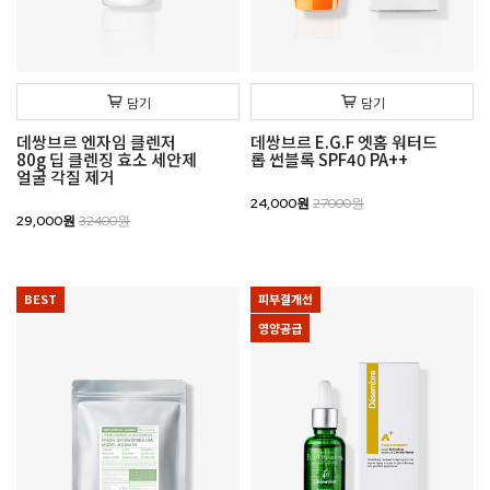
담기
담기
데쌍브르 엔자임 클렌저
데쌍브르 E.G.F 엣홈 워터드
80g 딥 클렌징 효소 세안제
롭 썬블록 SPF40 PA++
얼굴 각질 제거
24,000원
27000원
29,000원
32400원
BEST
피부결개선
영양공급