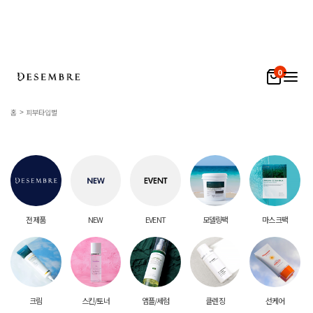
0
홈
피부타입별
전 제품
NEW
EVENT
모델링팩
마스크팩
크림
스킨/토너
앰플/세럼
클렌징
선케어