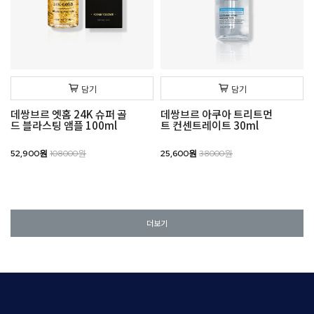
담기
담기
데쌍브르 엣홈 24K 슈퍼 골
데쌍브르 아쿠아 트리트먼
드 블라스팅 앰플 100ml
트 컨센트레이트 30ml
52,900원
108000원
25,600원
38000원
더보기