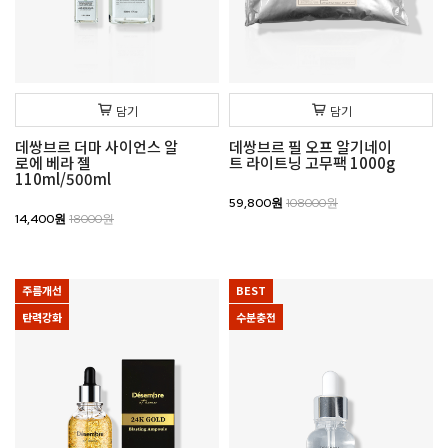
담기
담기
데쌍브르 더마 사이언스 알
데쌍브르 필 오프 알기네이
로에 베라 젤
트 라이트닝 고무팩 1000g
110ml/500ml
59,800원
108000원
14,400원
18000원
주름개선
BEST
탄력강화
수분충전