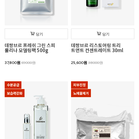
담기
담기
데쌍브르 프레쉬 그린 스피
데쌍브르 리스토어링 트리
룰리나 모델링팩 500g
트먼트 컨센트레이트 30ml
37,800원
69000원
25,600원
38000원
수분공급
피부진정
보습력강화
노폐물제거