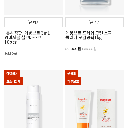
담기
담기
[본사직판] 데쌍브르 3in1
데쌍브르 프레쉬 그린 스피
인비져블 실크마스크
룰리나 모델링팩1kg
10pcs
59,800원
108000원
Sold Out
각질제거
썬블록
효소세안제
피부보호