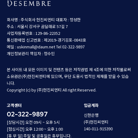
회사명 : 주식회사 현진씨엔티
대표자 : 정성한
주소 : 서울시 강서구 곰달래로 57길 7
사업자등록번호 : 129-86-22352
통신판매업 신고번호 : 제2019-경기김포-0843호
메일 : uskinmall@daum.net
Tel 02-322-9897
개인정보관리 책임자 : 정수민
본 사이트 내 모든 이미지 및 컨텐츠 등은 저작권법 제 4조에 의한 저작물로써
소유권은(주)현진씨엔티에 있으며, 무단 도용시 법적인 제재를 받을 수 있습
니다.
Copyright (c) by (주)현진씨엔티 All right Reserved.
고객센터
입금계좌
02-322-9897
신한은행
(주)현진씨엔티
[상담시간] 오전 09시 ~ 오후 5시
140-011-915390
[점심시간] 오후 12:00 ~ 오후 1:00
[휴 무 일] 주말 및 공휴일은 휴무입니다.