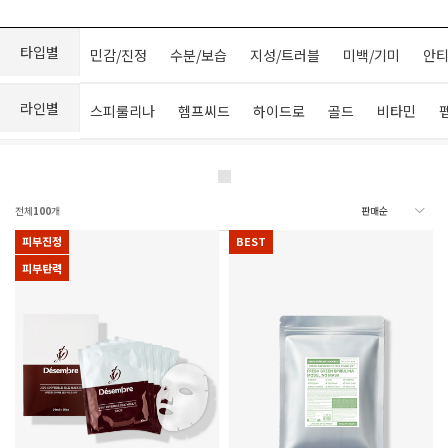
타입별
민감/진정
수분/보습
지성/트러블
미백/기미
안티
라인별
스피룰리나
헴프씨드
하이드로
골드
비타민
전체
100
개
피부진정
BEST
피부탄력