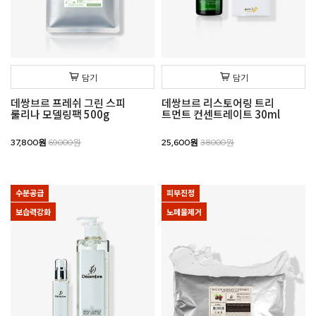
담기
담기
데쌍브르 프레쉬 그린 스피
데쌍브르 리스토어링 트리
룰리나 모델링팩 500g
트먼트 컨센트레이트 30ml
37,800원
69000원
25,600원
38000원
수분공급
피부진정
보습력강화
노폐물제거