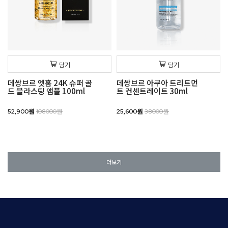
담기
담기
데쌍브르 엣홈 24K 슈퍼 골
데쌍브르 아쿠아 트리트먼
드 블라스팅 앰플 100ml
트 컨센트레이트 30ml
52,900원
108000원
25,600원
38000원
더보기