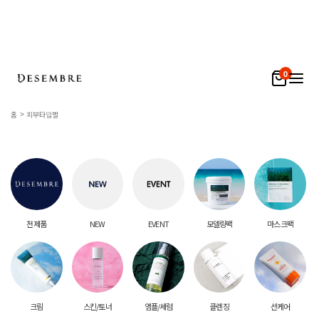
0
홈
피부타입별
전 제품
NEW
EVENT
모델링팩
마스크팩
크림
스킨/토너
앰플/세럼
클렌징
선케어