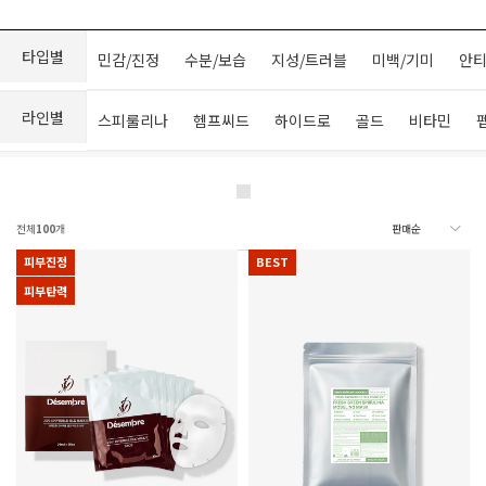
타입별
민감/진정
수분/보습
지성/트러블
미백/기미
안티
라인별
스피룰리나
헴프씨드
하이드로
골드
비타민
전체
100
개
피부진정
BEST
피부탄력