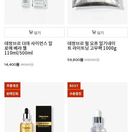
담기
담기
데쌍브르 더마 사이언스 알
데쌍브르 필 오프 알기네이
로에 베라 젤
트 라이트닝 고무팩 1000g
110ml/500ml
59,800원
108000원
14,400원
18000원
주름개선
BEST
탄력강화
수분충전