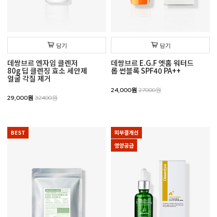
담기
담기
데쌍브르 엔자임 클렌저
데쌍브르 E.G.F 엣홈 워터드
80g 딥 클렌징 효소 세안제
롭 썬블록 SPF40 PA++
얼굴 각질 제거
24,000원
27000원
29,000원
32400원
BEST
피부결개선
영양공급