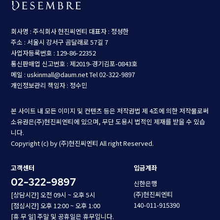
회사명 : 주식회사 현진씨엔티
대표자 : 정성한
주소 : 서울시 강서구 곰달래로 57길 7
사업자등록번호 : 129-86-22352
통신판매업 신고번호 : 제2019-경기김포-0843호
메일 : uskinmall@daum.net
Tel 02-322-9897
개인정보관리 책임자 : 정수민
본 사이트 내 모든 이미지 및 컨텐츠 등은 저작권법 제 4조에 의한 저작물로써
소유권은(주)현진씨엔티에 있으며, 무단 도용시 법적인 제재를 받을 수 있습
니다.
Copyright (c) by (주)현진씨엔티 All right Reserved.
고객센터
입금계좌
02-322-9897
신한은행
(주)현진씨엔티
[상담시간] 오전 09시 ~ 오후 5시
140-011-915390
[점심시간] 오후 12:00 ~ 오후 1:00
[휴 무 일] 주말 및 공휴일은 휴무입니다.