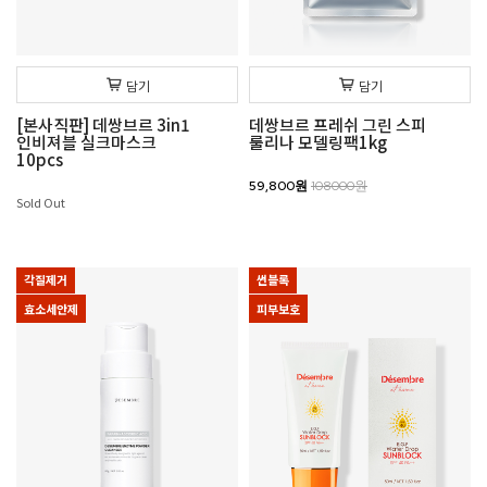
담기
담기
[본사직판] 데쌍브르 3in1
데쌍브르 프레쉬 그린 스피
인비져블 실크마스크
룰리나 모델링팩1kg
10pcs
59,800원
108000원
Sold Out
각질제거
썬블록
효소세안제
피부보호