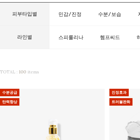
피부타입별
민감/진정
수분/보습
라인별
스피룰리나
헴프씨드
TOTAL :
100
items
수분공급
진정효과
탄력향상
트러블완화