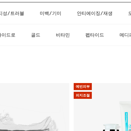
지성/트러블
미백/기미
안티에이징/재생
하이드로
골드
비타민
펩타이드
메디
예빈피부
피지조절