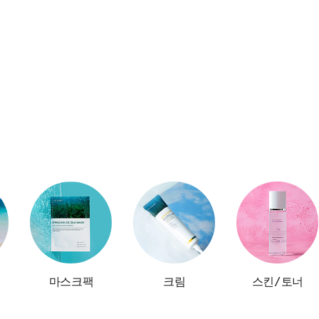
마스크팩
크림
스킨/토너