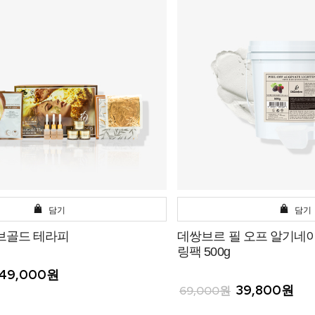
담기
담기
브골드 테라피
데쌍브르 필 오프 알기네
링팩 500g
149,000원
39,800원
69,000원