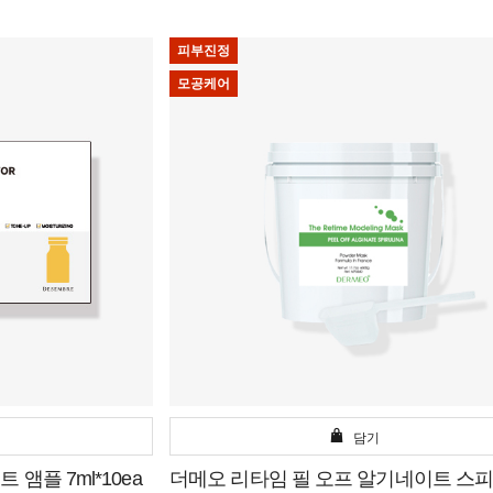
피부진정
모공케어
담기
앰플 7ml*10ea
더메오 리타임 필 오프 알기네이트 스