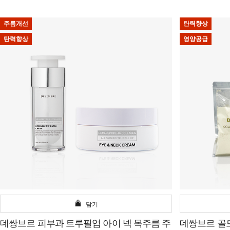
주름개선
탄력향상
탄력향상
영양공급
담기
데쌍브르 피부과 트루필업 아이 넥 목주름 주
데쌍브르 골드 