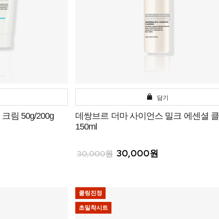
담기
림 50g/200g
데쌍브르 더마 사이언스 밀크 에센셜 
150ml
30,000원
30,000원
쿨링진정
초밀착시트