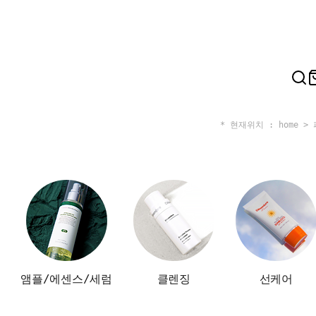
* 현재위치 : home >
앰플/에센스/세럼
클렌징
선케어