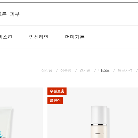
모든 피부
피스킨
얀센라인
더마가든
신상품
상품명
인기순
베스트
높은가격
수분보충
클렌징