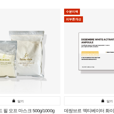
수분미백
피부톤개선
담기
담기
필 오프 마스크 500g/1000g
데쌍브르 엑티베이터 화이트 