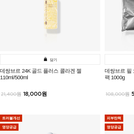
담기
데쌍브르 24K 골드 플러스 콜라겐 젤
데쌍브르 필
110ml/500ml
팩 1000g
18,000원
21,400원
108,000원
트러블개선
피부탄력
영양공급
영양공급