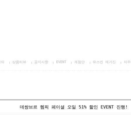
문의
상품리뷰
공지사항
EVENT
체험단
유스킨 매거진
자주
데쌍브르 헴픽 페이셜 오일 51% 할인 EVENT 진행!