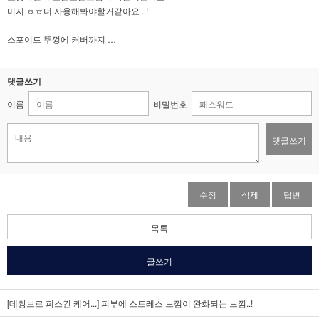
머지 ㅎㅎ더 사용해봐야할거같아요 ..!
스포이드 뚜껑에 커버까지 …
댓글쓰기
이름
비밀번호
댓글쓰기
수정
삭제
답변
목록
글쓰기
[데쌍브르 피스킨 케어...]
피부에 스트레스 느낌이 완화되는 느낌..!