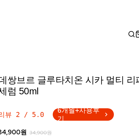
데쌍브르 글루타치온 시카 멀티 리
세럼 50ml
6개월+사용후
리뷰
2
/
5.0
기
34,900
원
34,900
원