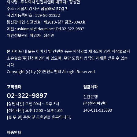
회사명 : 주식회사 현진씨엔티
대표자 : 정성한
주소 : 서울시 강서구 곰달래로 57길 7
사업자등록번호 : 129-86-22352
통신판매업 신고번호 : 제2019-경기김포-0843호
메일 : uskinmall@daum.net
Tel 02-322-9897
개인정보관리 책임자 : 정수민
본 사이트 내 모든 이미지 및 컨텐츠 등은 저작권법 제 4조에 의한 저작물로써
소유권은(주)현진씨엔티에 있으며, 무단 도용시 법적인 제재를 받을 수 있습
니다.
Copyright (c) by (주)현진씨엔티 All right Reserved.
고객센터
입금계좌
02-322-9897
신한은행
(주)현진씨엔티
[상담시간] 오전 09시 ~ 오후 5시
140-011-915390
[점심시간] 오후 12:00 ~ 오후 1:00
[휴 무 일] 주말 및 공휴일은 휴무입니다.
배송안내