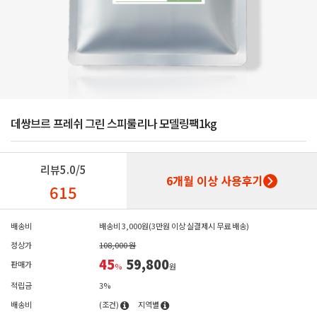
데쌍브르 프레쉬 그린 스피룰리나 모델링팩1kg
리뷰
5.0/5
6개월 이상 사용후기
615
배송비
배송비 3,000원(3만원 이상 실결제시 무료 배송)
정상가
108,000 원
45
59,800
판매가
%
원
적립금
3%
배송비
(조건)
지역별