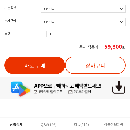
기본옵션
추가구매
수량
59,800
옵션 적용가
원
바로 구매
장바구니
상품상세
Q&A(426)
리뷰(
615
)
상품정보제공