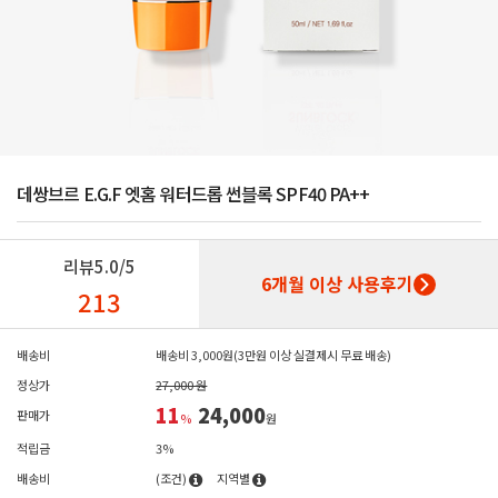
데쌍브르 E.G.F 엣홈 워터드롭 썬블록 SPF40 PA++
리뷰
5.0/5
6개월 이상 사용후기
213
배송비
배송비 3,000원(3만원 이상 실결제시 무료 배송)
정상가
27,000 원
11
24,000
판매가
%
원
적립금
3%
배송비
(조건)
지역별